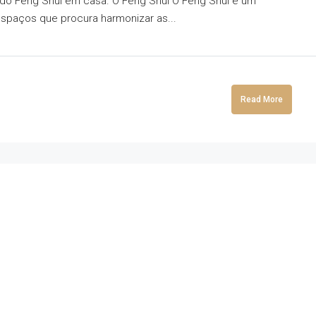
 do Feng Shui em casa. O Feng Shui O Feng Shui é um
spaços que procura harmonizar as...
Read More