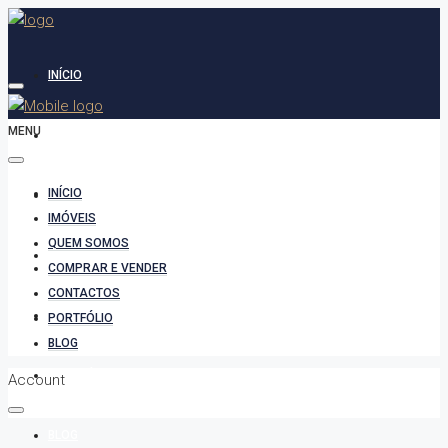
INÍCIO
MENU
IMÓVEIS
INÍCIO
QUEM SOMOS
IMÓVEIS
QUEM SOMOS
COMPRAR E VENDER
COMPRAR E VENDER
CONTACTOS
CONTACTOS
PORTFÓLIO
BLOG
PORTFÓLIO
Account
BLOG