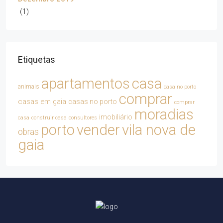
(1)
Etiquetas
apartamentos
casa
animais
casa no porto
comprar
casas em gaia
casas no porto
comprar
moradias
imobiliário
casa
construir casa
consultores
porto
vender
vila nova de
obras
gaia