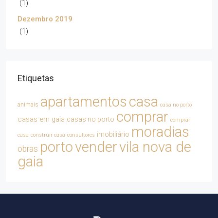
(1)
Dezembro 2019
(1)
Etiquetas
apartamentos
casa
animais
casa no porto
comprar
casas em gaia
casas no porto
comprar
moradias
imobiliário
casa
construir casa
consultores
porto
vender
vila nova de
obras
gaia