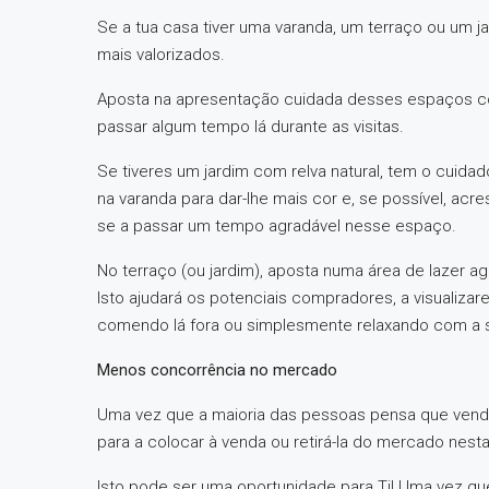
Se a tua casa tiver uma varanda, um terraço ou um 
mais valorizados.
Aposta na apresentação cuidada desses espaços c
passar algum tempo lá durante as visitas.
Se tiveres um jardim com relva natural, tem o cuid
na varanda para dar-lhe mais cor e, se possível, ac
se a passar um tempo agradável nesse espaço.
No terraço (ou jardim), aposta numa área de lazer a
Isto ajudará os potenciais compradores, a visualizar
comendo lá fora ou simplesmente relaxando com a s
Menos concorrência no mercado
Uma vez que a maioria das pessoas pensa que vende
para a colocar à venda ou retirá-la do mercado nesta 
Isto pode ser uma oportunidade para Ti! Uma vez q