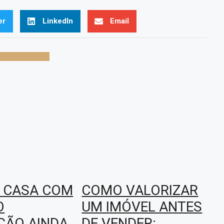
er
LinkedIn
Email
ila nova de gaia
 CASA COM
COMO VALORIZAR
O
UM IMÓVEL ANTES
ÇÃO AINDA
DE VENDER: