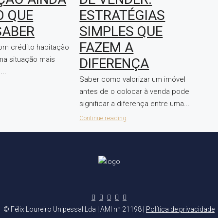
O QUE
ESTRATÉGIAS
SABER
SIMPLES QUE
FAZEM A
om crédito habitação
uma situação mais
DIFERENÇA
..
Saber como valorizar um imóvel
antes de o colocar à venda pode
significar a diferença entre uma...
Continue reading
© Félix Loureiro Unipessal Lda | AMI nº 21198 |
Política de privacidade