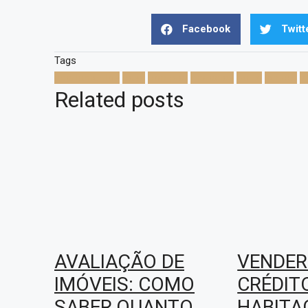
Facebook
Twitt
Tags
apartamentos
casa
comprar
moradias
porto
vender
v
Related posts
AVALIAÇÃO DE
VENDER
IMÓVEIS: COMO
CRÉDIT
SABER QUANTO
HABITA