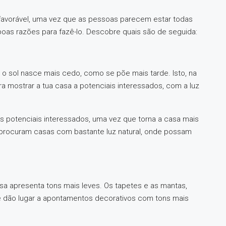
 favorável, uma vez que as pessoas parecem estar todas
boas razões para fazê-lo. Descobre quais são de seguida:
ó o sol nasce mais cedo, como se põe mais tarde. Isto, na
ara mostrar a tua casa a potenciais interessados, com a luz
 dos potenciais interessados, uma vez que torna a casa mais
procuram casas com bastante luz natural, onde possam
sa apresenta tons mais leves. Os tapetes e as mantas,
e dão lugar a apontamentos decorativos com tons mais