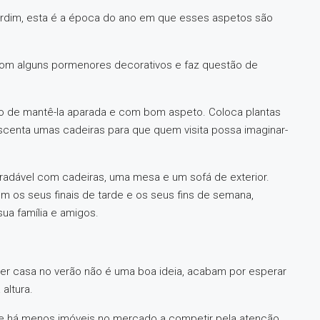
jardim, esta é a época do ano em que esses aspetos são
om alguns pormenores decorativos e faz questão de
ado de mantê-la aparada e com bom aspeto. Coloca plantas
rescenta umas cadeiras para que quem visita possa imaginar-
gradável com cadeiras, uma mesa e um sofá de exterior.
em os seus finais de tarde e os seus fins de semana,
ua família e amigos.
r casa no verão não é uma boa ideia, acabam por esperar
altura.
ue há menos imóveis no mercado a competir pela atenção