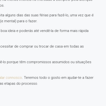
os.
ta alguns dias das suas férias para fazê-lo, uma vez que é
e mental) para o fazer.
 boa ideia e poderás até vendê-la de forma mais rápida
cessitar de comprar ou trocar de casa em todas as
zê-lo porque têm compromissos assumidos ou situações
alar connosco
. Teremos todo o gosto em ajudar-te a fazer
as etapas do processo.