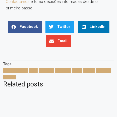
Contacta-nos
e toma decisões informadas desde o
primeiro passo.
Facebook
Twitter
LinkedIn
Email
Tags
apartamentos
casa
comprar
moradias
porto
vender
vila nova
de gaia
Related posts