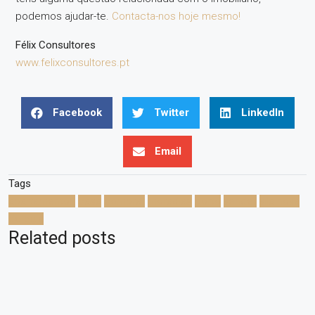
podemos ajudar-te.
Contacta-nos hoje mesmo!
Félix Consultores
www.felixconsultores.pt
Facebook
Twitter
LinkedIn
Email
Tags
apartamentos
casa
comprar
moradias
porto
vender
vila nova
de gaia
Related posts