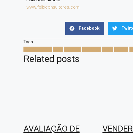
www.felixconsultores.com
Facebook
Twitt
Tags
apartamentos
casa
comprar
moradias
porto
vender
v
Related posts
AVALIAÇÃO DE
VENDER