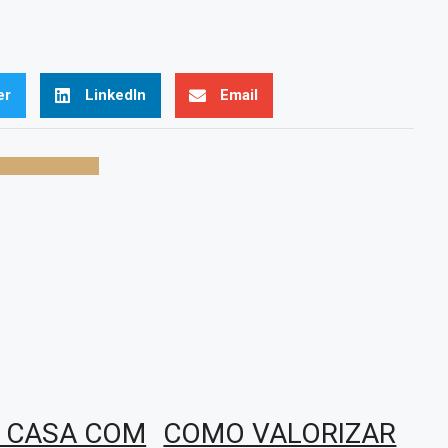
er
LinkedIn
Email
ila nova de gaia
 CASA COM
COMO VALORIZAR