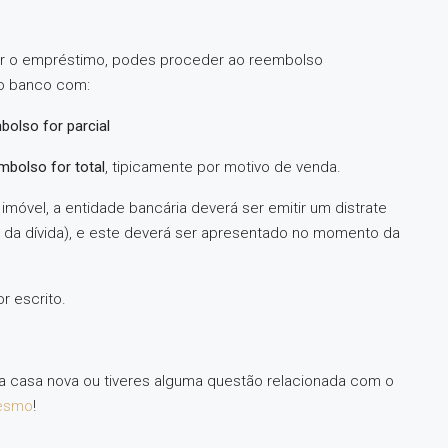
uir o empréstimo, podes proceder ao reembolso
 o banco com:
bolso for parcial
mbolso for total
, tipicamente por motivo de venda.
óvel, a entidade bancária deverá ser emitir um distrate
da dívida), e este deverá ser apresentado no momento da
r escrito.
a casa nova ou tiveres alguma questão relacionada com o
mesmo
!