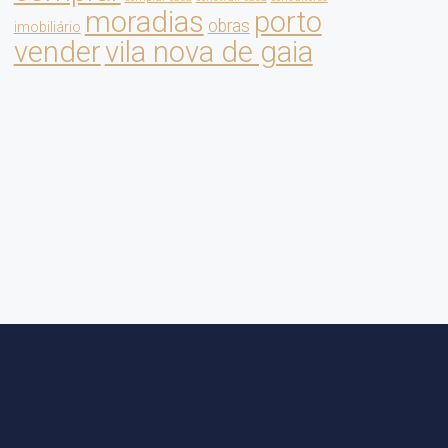
moradias
porto
obras
imobiliário
vender
vila nova de gaia