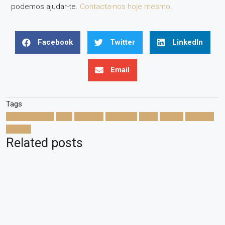
podemos ajudar-te.
Contacta-nos hoje mesmo
.
Facebook
Twitter
LinkedIn
Email
Tags
apartamentos
casa
comprar
moradias
porto
vender
vila nova
de gaia
Related posts