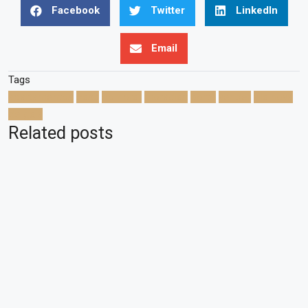
Facebook
Twitter
LinkedIn
Email
Tags
apartamentos
casa
comprar
moradias
porto
vender
vila nova
de gaia
Related posts