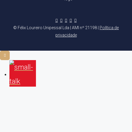
© Félix Loureiro Unipessal Lda | AMI nº 21198 |
Política de
privacidade