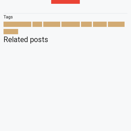
Tags
apartamentos
casa
comprar
moradias
porto
vender
vila nova
de gaia
Related posts