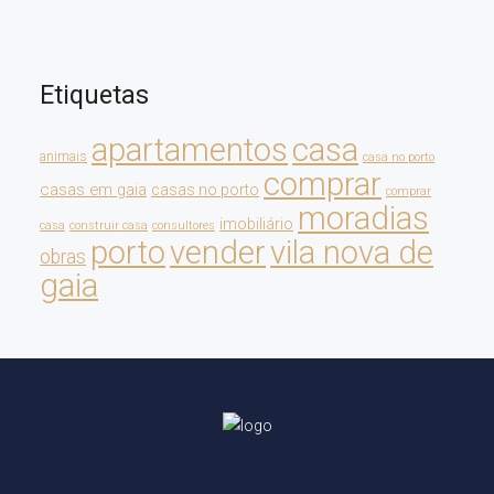
Etiquetas
apartamentos
casa
animais
casa no porto
comprar
casas em gaia
casas no porto
comprar
moradias
imobiliário
casa
construir casa
consultores
porto
vender
vila nova de
obras
gaia