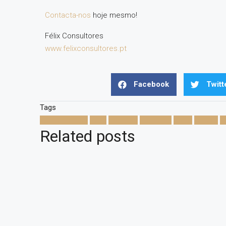
Contacta-nos
hoje mesmo!
Félix Consultores
www.felixconsultores.pt
Facebook
Twitt
Tags
apartamentos
casa
comprar
moradias
porto
vender
v
Related posts