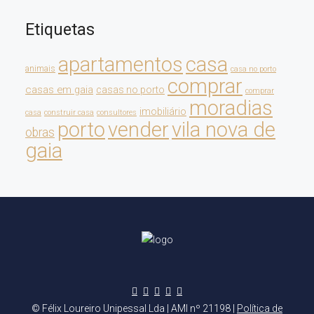
Etiquetas
apartamentos
casa
animais
casa no porto
comprar
casas em gaia
casas no porto
comprar
moradias
imobiliário
casa
construir casa
consultores
porto
vender
vila nova de
obras
gaia
© Félix Loureiro Unipessal Lda | AMI nº 21198 |
Política de