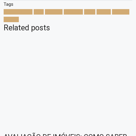
Tags
apartamentos
casa
comprar
moradias
porto
vender
vila nova
de gaia
Related posts