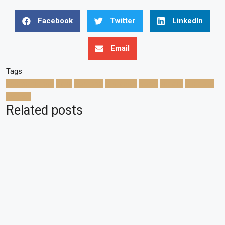
Facebook
Twitter
LinkedIn
Email
Tags
apartamentos
casa
comprar
moradias
porto
vender
vila nova
de gaia
Related posts