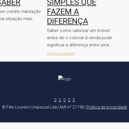
SABER
SIMPLES QUE
FAZEM A
om crédito habitação
uma situação mais
DIFERENÇA
..
Saber como valorizar um imóvel
antes de o colocar à venda pode
significar a diferença entre uma...
Continue reading
© Félix Loureiro Unipessal Lda | AMI nº 21198 |
Política de privacidade