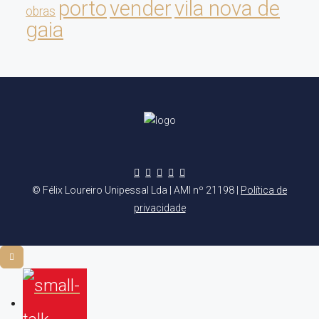
porto
vender
vila nova de
obras
gaia
© Félix Loureiro Unipessal Lda | AMI nº 21198 |
Política de
privacidade