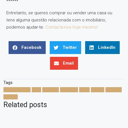
******
Entretanto, se queres comprar ou vender uma casa ou
tens alguma questão relacionada com o imobiliário,
podemos ajudar-te.
Contacta-nos hoje mesmo!
Facebook
Twitter
LinkedIn
Email
Tags
apartamentos
casa
comprar
moradias
porto
vender
vila nova
de gaia
Related posts