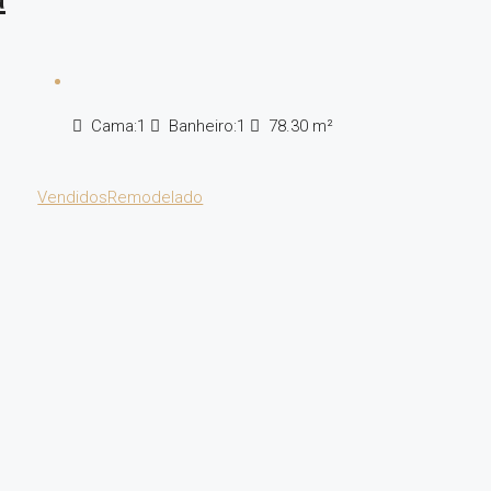
Cama:
1
Banheiro:
1
78.30
m²
Vendidos
Remodelado