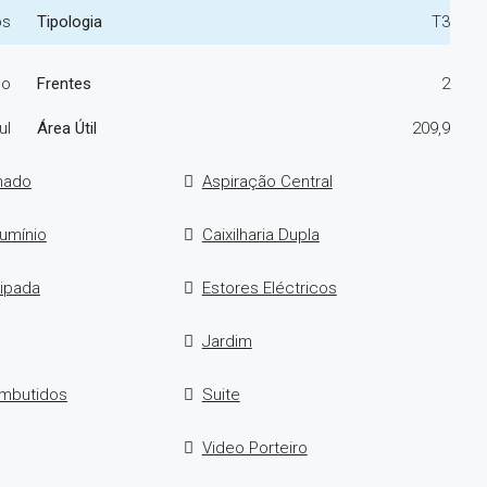
os
Tipologia
T3
do
Frentes
2
ul
Área Útil
209,9
nado
Aspiração Central
lumínio
Caixilharia Dupla
ipada
Estores Eléctricos
Jardim
Embutidos
Suite
Video Porteiro