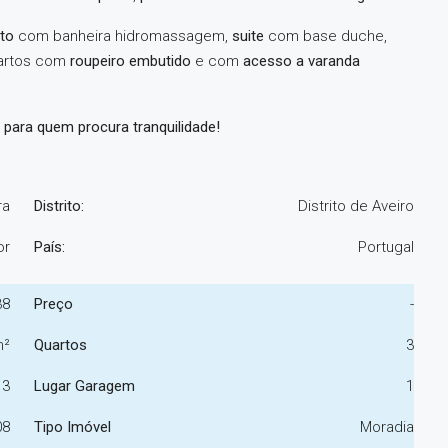
to
com banheira hidromassagem,
suite
com base duche,
uartos com
roupeiro embutido
e com
acesso a varanda
l para quem procura tranquilidade!
ra
Distrito:
Distrito de Aveiro
or
País:
Portugal
38
Preço
-
m²
Quartos
3
3
Lugar Garagem
1
08
Tipo Imóvel
Moradia