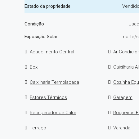
Estado da propriedade
Vendid
Condição
Usa
Exposição Solar
norte/s
Aquecimento Central
Ar Condicio
Box
Caixilharia A
Caixilharia Termolacada
Cozinha Equ
Estores Térmicos
Garagem
Recuperador de Calor
Roupeiros 
Terraço
Varanda