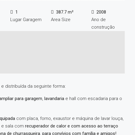
1
387.7 m²
2008
Lugar Garagem
Area Size
Ano de
construção
e distribuída da seguinte forma:
 ampliar para garagem
,
lavandaria
e hall com escadaria para o
quipada
com placa, forno, exaustor e máquina de lavar louça,
, e sala com
recuperador de calor e com acesso ao terraço
na de churrasqueira
,
para convívios com família e amigos!