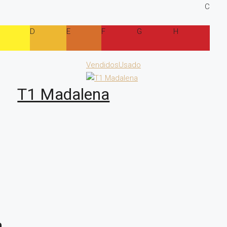
C
D
E
F
G
H
Vendidos
Usado
T1 Madalena
a