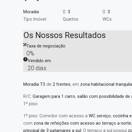
Moradia
3
3
Tipo Imóvel
Quartos
WCs
Os Nossos Resultados
Taxa de negociação
0%
Vendido em
20 dias
Moradia T3
de
2 frentes
, em
zona habitacional tranquila
R/C:
Garagem para 1 carro
,
salão com possibilidade de
1º piso:
1º piso: Corredor com acesso a
WC serviço
,
cozinha e
com
zona de refeições com acesso ao terraço a norte
principal de 3 patamares a sul.
O terraço a sul possui
zo