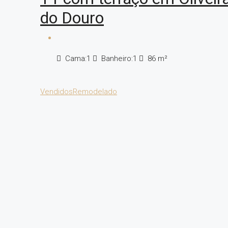
do Douro
Cama:
1
Banheiro:
1
86
m²
Vendidos
Remodelado