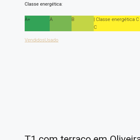
Classe energética:
A+
A
B
| Classe energética C
C
Vendidos
Usado
T1 com terraço em Oliveir