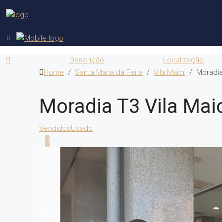
Descrição
Localização
Home
Santa Maria da Feira
Vila Maior
Moradia
Moradia T3 Vila Mai
Vendidos
Usado