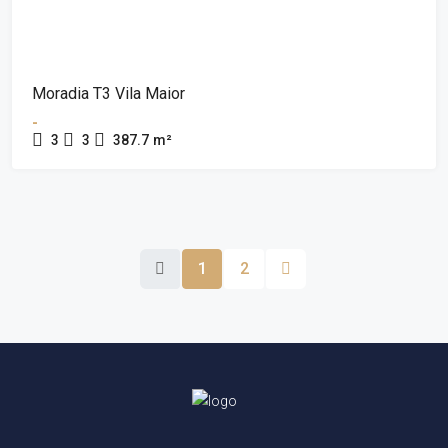
Moradia T3 Vila Maior
-
3
3
387.7
m²
1
2