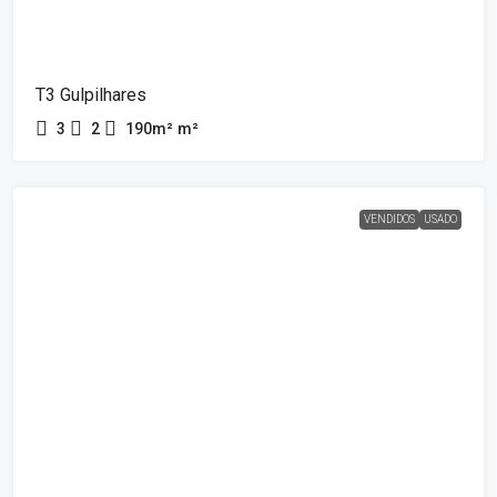
T3 Gulpilhares
3
2
190m²
m²
VENDIDOS
USADO