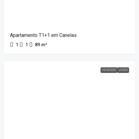
Apartamento T1+1 em Canelas
1
1
89
m²
VENDIDOS
USADO