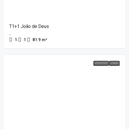
T1+1 João de Deus
-
1
1
81.9
m²
VENDIDOS
USADO