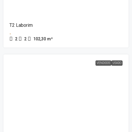
T2 Laborim
-
2
2
102,30
m²
VENDIDOS
USADO