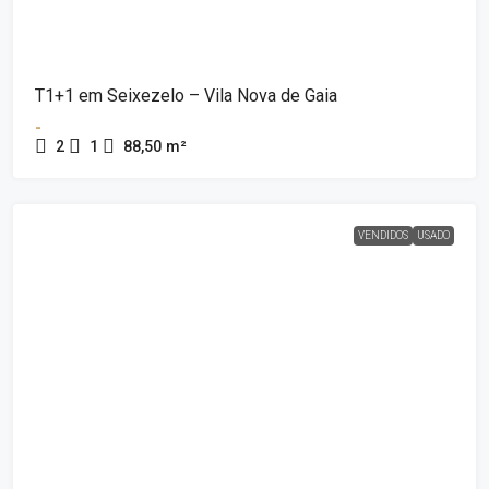
T1+1 em Seixezelo – Vila Nova de Gaia
-
2
1
88,50
m²
VENDIDOS
USADO