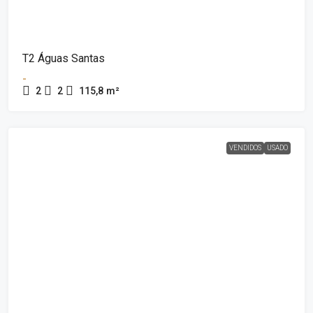
T2 Águas Santas
-
2
2
115,8
m²
VENDIDOS
USADO