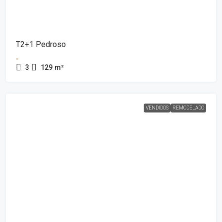
T2+1 Pedroso
-
3
129
m²
VENDIDOS
REMODELADO