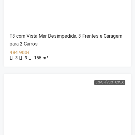
T3 com Vista Mar Desimpedida, 3 Frentes e Garagem
para 2 Carros
484.900€
3
3
155
m²
DISPONÍVEIS
USADO