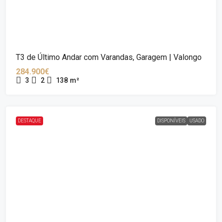
T3 de Último Andar com Varandas, Garagem | Valongo
284.900€
3
2
138
m²
DESTAQUE
DISPONÍVEIS
USADO