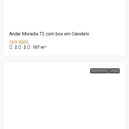
Andar Moradia T2 com box em Canidelo
269.900€
2
2
107
m²
DISPONÍVEIS
USADO