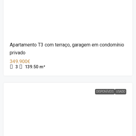
Apartamento T3 com terraço, garagem em condomínio
privado
349.900€
3
139.50
m²
DISPONÍVEIS
USADO