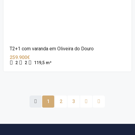
T2+1 com varanda em Oliveira do Douro
259.900€
2
2
119,5
m²
1
2
3