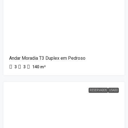
Andar Moradia T3 Duplex em Pedroso
3
3
140
m²
RESERVADOS
USADO