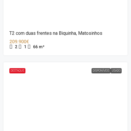
T2 com duas frentes na Biquinha, Matosinhos
209.900€
2
1
66
m²
DESTAQUE
DISPONÍVEIS
USADO