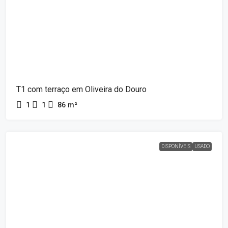
T1 com terraço em Oliveira do Douro
1
1
86
m²
DISPONÍVEIS
USADO