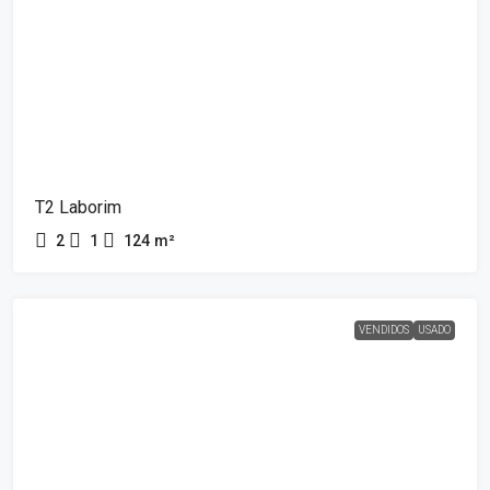
T2 Laborim
2
1
124
m²
VENDIDOS
USADO