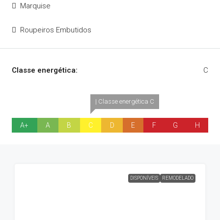
Marquise
Roupeiros Embutidos
Classe energética:
C
| Classe energética C
A+
A
B
C
D
E
F
G
H
DISPONÍVEIS
REMODELADO