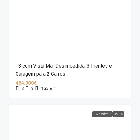
T3 com Vista Mar Desimpedida, 3 Frentes e
Garagem para 2 Carros
484.900€
3
3
155
m²
DISPONÍVEIS
USADO