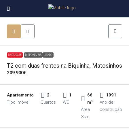
DESTAQUE
DISPONÍVEIS
USADO
T2 com duas frentes na Biquinha, Matosinhos
209.900€
Apartamento
2
1
66
1991
Tipo Imóvel
Quartos
WC
m²
Ano de
Area
construção
Size