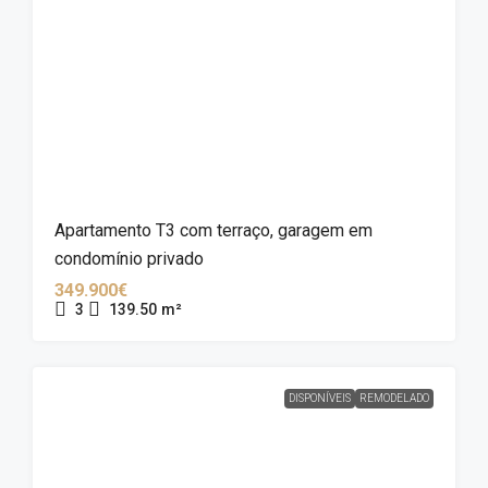
Apartamento T3 com terraço, garagem em
condomínio privado
349.900€
3
139.50
m²
DISPONÍVEIS
REMODELADO