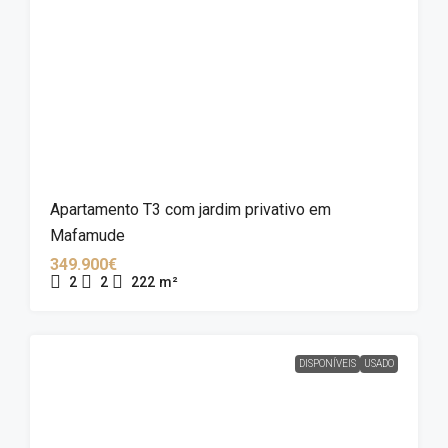
Apartamento T3 com jardim privativo em
Mafamude
349.900€
2
2
222
m²
DISPONÍVEIS
USADO