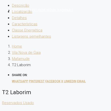
Descrição
+351 911 127 737 (REDE MÓVEL NACIONAL)
Localização
Detalhes
Características
Classe Energética
Listagens semelhantes
Home
Vila Nova de Gaia
Mafamude
T2 Laborim
SHARE ON:
WHATSAPP
PINTEREST
FACEBOOK
X
LINKEDIN
EMAIL
T2 Laborim
Reservados
Usado