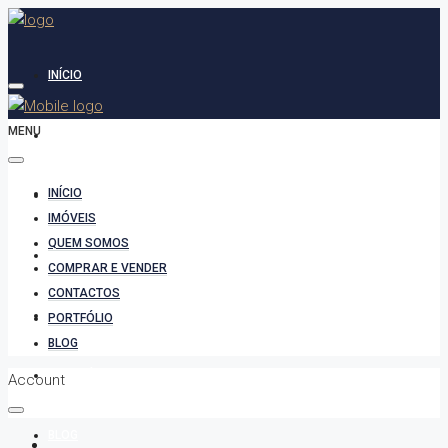
INÍCIO
MENU
IMÓVEIS
INÍCIO
QUEM SOMOS
IMÓVEIS
QUEM SOMOS
COMPRAR E VENDER
COMPRAR E VENDER
CONTACTOS
CONTACTOS
PORTFÓLIO
BLOG
PORTFÓLIO
Account
BLOG