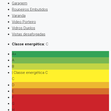
Garagem
Roupeiros Embutidos
Varanda
Video Porteiro
Vidros Duplos
Vistas desafogadas
Classe energética:
C
A+
A
B
| Classe energética C
C
D
E
F
G
H