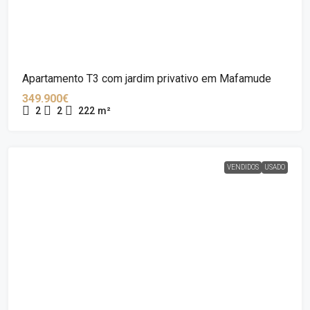
Apartamento T3 com jardim privativo em Mafamude
349.900€
2
2
222
m²
VENDIDOS
USADO