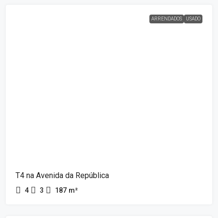
ARRENDADOS
USADO
T4 na Avenida da República
4
3
187
m²