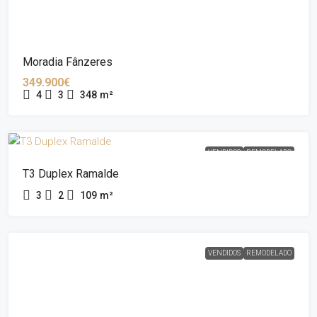
Moradia Fânzeres
349.900€
4
3
348
m²
VENDIDOS
REMODELADO
T3 Duplex Ramalde
3
2
109
m²
VENDIDOS
REMODELADO