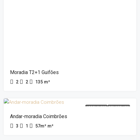
Moradia T2+1 Guifões
2
2
135
m²
ARRENDADOS
REMODELADO
Andar-moradia Coimbrões
3
1
57m²
m²