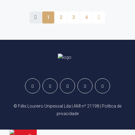
1
2
3
4
© Félix Loureiro Unipessal Lda | AMI nº 21198 |
Política de
privacidade