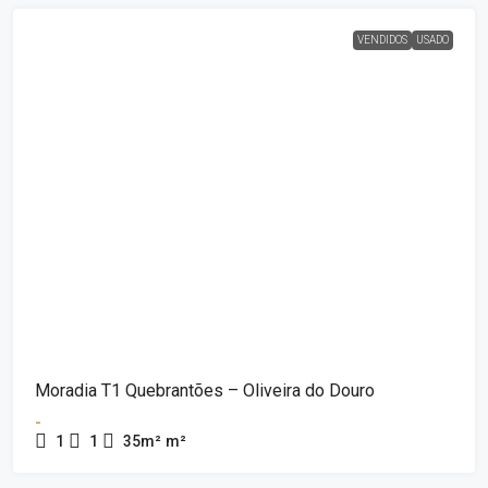
VENDIDOS
USADO
Moradia T1 Quebrantões – Oliveira do Douro
-
1
1
35m²
m²