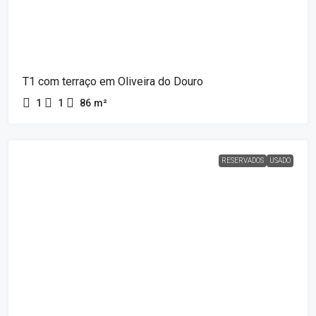
T1 com terraço em Oliveira do Douro
1
1
86
m²
RESERVADOS
USADO