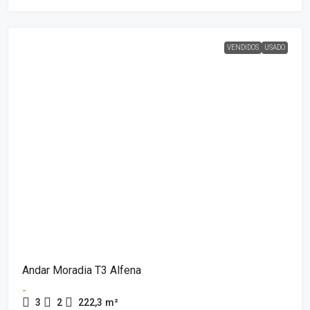
VENDIDOS
USADO
Andar Moradia T3 Alfena
-
3
2
222,3
m²