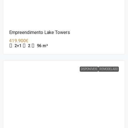
Empreendimento Lake Towers
419.900€
2+1
2
96
m²
DISPONÍVEIS
REMODELADO