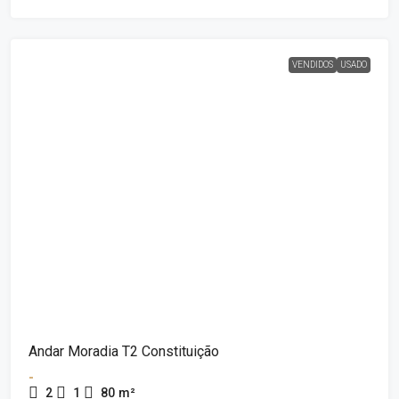
VENDIDOS
USADO
Andar Moradia T2 Constituição
-
2
1
80
m²