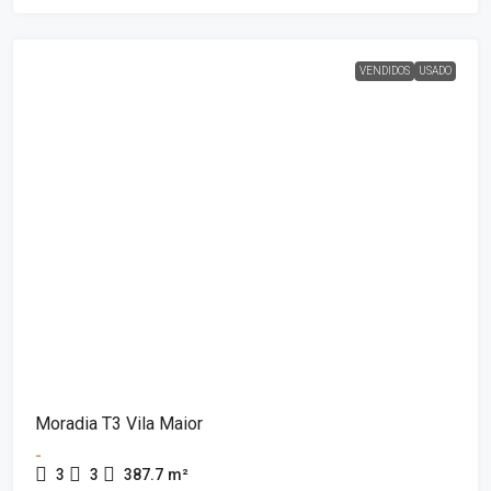
VENDIDOS
USADO
Moradia T3 Vila Maior
-
3
3
387.7
m²