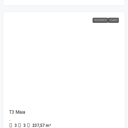
VENDIDOS
USADO
T3 Maia
-
3
3
237,57
m²