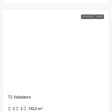
VENDIDOS
USADO
T2 Valadares
-
2
2
152,5
m²