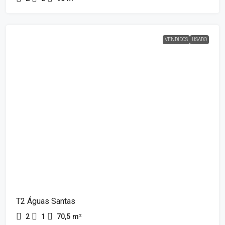
VENDIDOS
USADO
T2 Águas Santas
2
1
70,5
m²