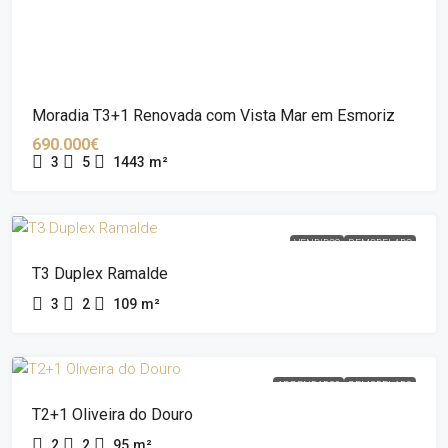
Moradia T3+1 Renovada com Vista Mar em Esmoriz
690.000€
3
5
1443
m²
VENDIDOS
REMODELADO
T3 Duplex Ramalde
3
2
109
m²
ARRENDADOS
REMODELADO
T2+1 Oliveira do Douro
2
2
95
m²