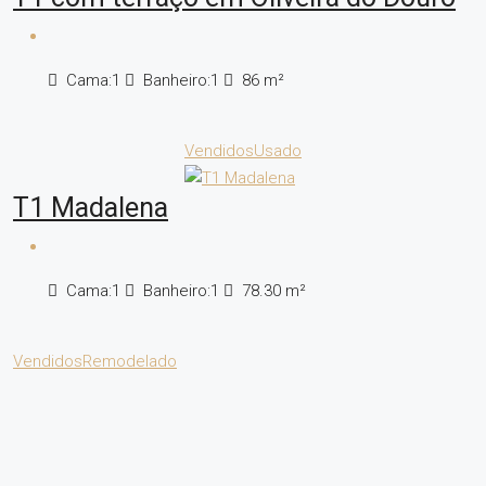
Cama:
1
Banheiro:
1
86
m²
Vendidos
Usado
T1 Madalena
Cama:
1
Banheiro:
1
78.30
m²
Vendidos
Remodelado