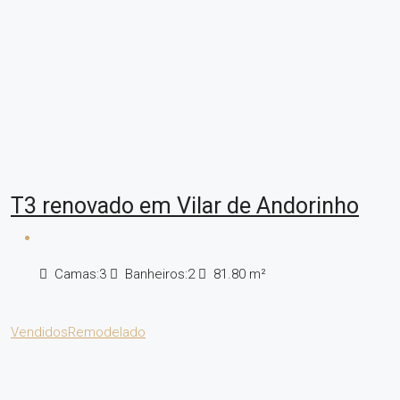
T3 renovado em Vilar de Andorinho
Camas:
3
Banheiros:
2
81.80
m²
Vendidos
Remodelado