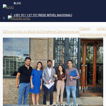
BLOG
+351 911 127 737 (REDE MÓVEL NACIONAL)
Classe
Lista
Descrição
Localização
Detalhes
Características
Energética
seme