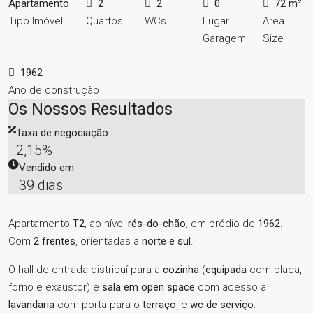
Apartamento
2
2
0
72 m²
Tipo Imóvel
Quartos
WCs
Lugar
Area
Garagem
Size
1962
Ano de construção
Os Nossos Resultados
Taxa de negociação
2,15%
Vendido em
39 dias
Apartamento
T2
, ao nível
rés-do-chão,
em prédio de
1962
.
Com
2 frentes
, orientadas a
norte e sul
.
O hall de entrada distribuí para a
cozinha
(
equipada
com placa,
forno e exaustor) e
sala em open space
com acesso à
lavandaria
com porta para o
terraço
, e
wc de serviço
.