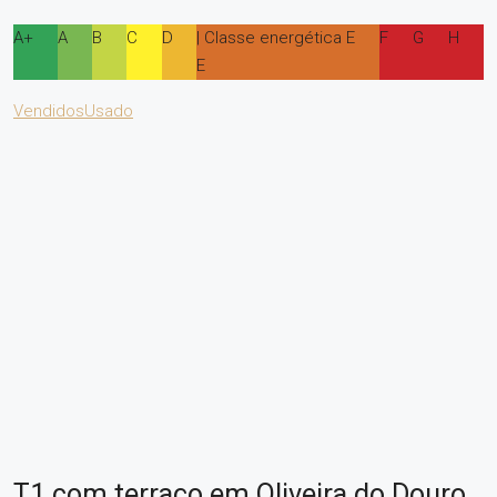
A+
A
B
C
D
| Classe energética E
F
G
H
E
Vendidos
Usado
T1 com terraço em Oliveira do Douro