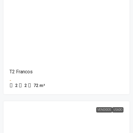
T2 Francos
-
2
2
72
m²
VENDIDOS
USADO