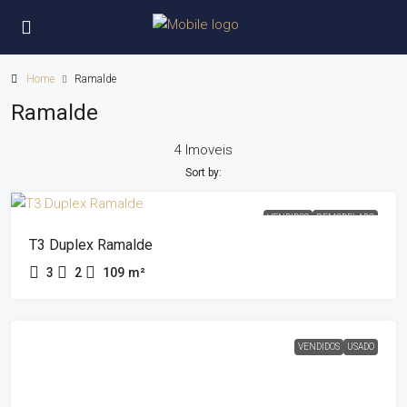
Home
Ramalde
Ramalde
4 Imoveis
Sort by:
VENDIDOS
REMODELADO
T3 Duplex Ramalde
3
2
109
m²
VENDIDOS
USADO