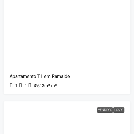
Apartamento T1 em Ramalde
1
1
39,12m²
m²
VENDIDOS
USADO