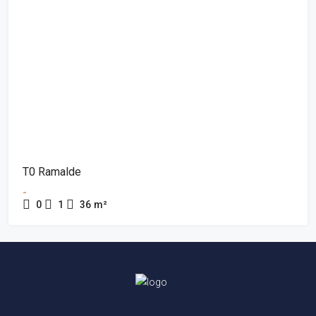
T0 Ramalde
-
0
1
36
m²