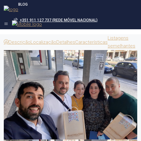
BLOG
+351 911 127 737 (REDE MÓVEL NACIONAL)
Listagens
Descrição
Localização
Detalhes
Características
semelhantes