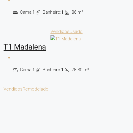
Cama:
1
Banheiro:
1
86
m²
Vendidos
Usado
T1 Madalena
Cama:
1
Banheiro:
1
78.30
m²
Vendidos
Remodelado