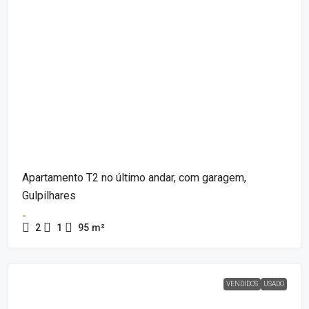
Apartamento T2 no último andar, com garagem,
Gulpilhares
-
2
1
95
m²
VENDIDOS
USADO