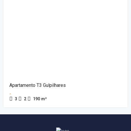
Apartamento T3 Gulpilhares
-
3
2
190
m²