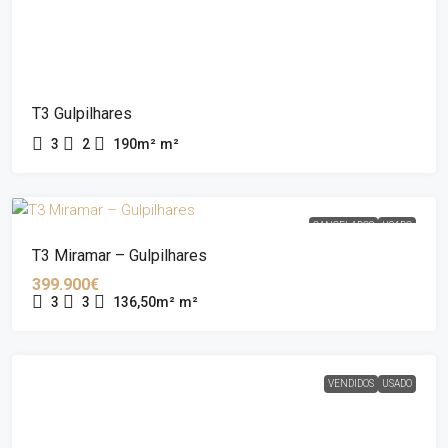
T3 Gulpilhares
3
2
190m²
m²
CANCELADOS
USADO
T3 Miramar – Gulpilhares
399.900€
3
3
136,50m²
m²
VENDIDOS
USADO