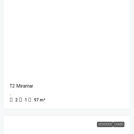
T2 Miramar
-
2
1
97
m²
VENDIDOS
USADO