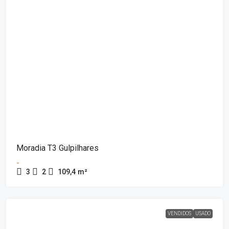
Moradia T3 Gulpilhares
-
3
2
109,4
m²
VENDIDOS
USADO