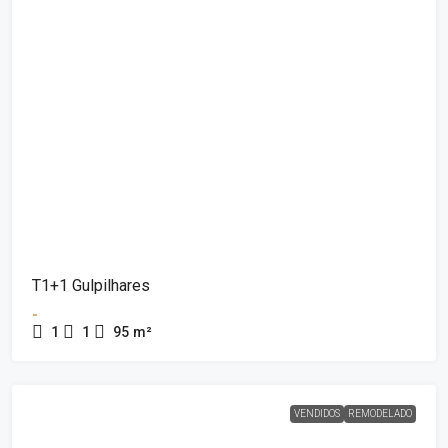
T1+1 Gulpilhares
-
1
1
95
m²
VENDIDOS
REMODELADO