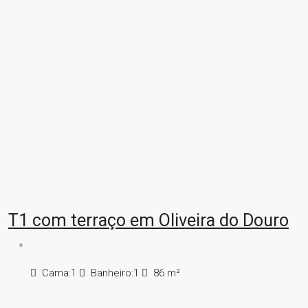
T1 com terraço em Oliveira do Douro
Cama:
1
Banheiro:
1
86
m²