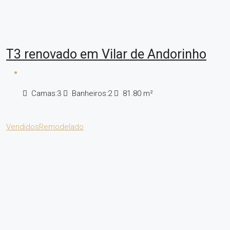
T3 renovado em Vilar de Andorinho
Camas:
3
Banheiros:
2
81.80
m²
Vendidos
Remodelado