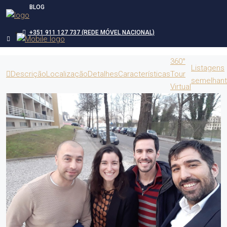
BLOG
+351 911 127 737 (REDE MÓVEL NACIONAL)
360°
Listagens
Descrição
Localização
Detalhes
Características
Tour
semelhan
Virtual