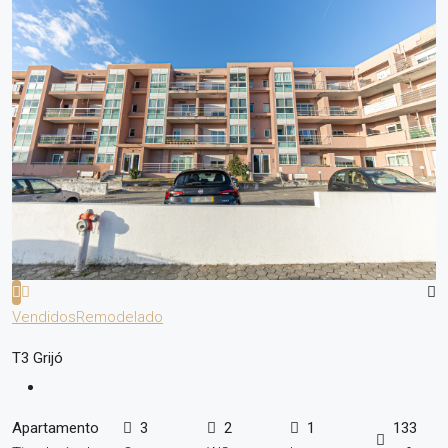
Vendidos
Remodelado
T3 Grijó
Apartamento
3
2
1
133