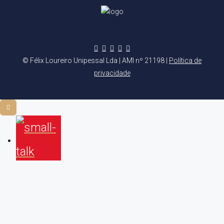
© Félix Loureiro Unipessal Lda | AMI nº 21198 |
Política de
privacidade