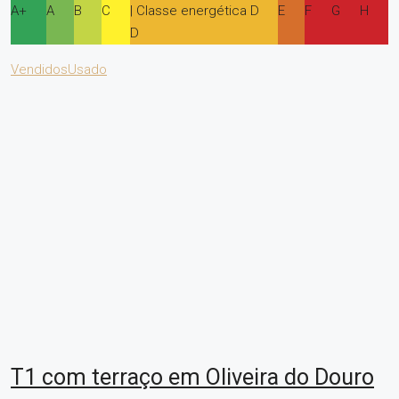
A+
A
B
C
| Classe energética D
E
F
G
H
D
Vendidos
Usado
T1 com terraço em Oliveira do Douro