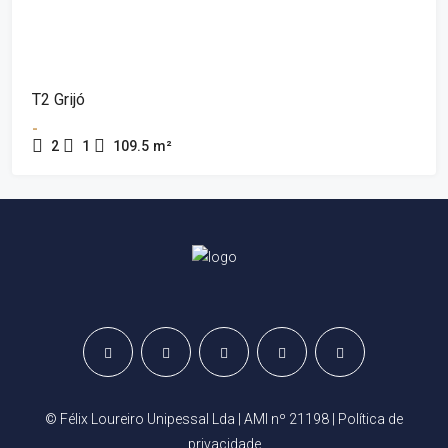
T2 Grijó
-
2
1
109.5
m²
© Félix Loureiro Unipessal Lda | AMI nº 21198 |
Política de
privacidade