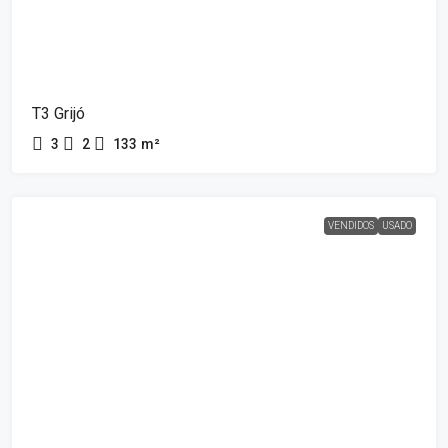
T3 Grijó
3
2
133
m²
VENDIDOS
USADO