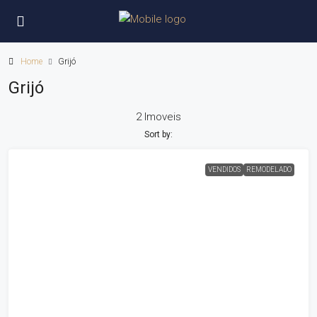
Home
Grijó
Grijó
2 Imoveis
Sort by:
VENDIDOS
REMODELADO