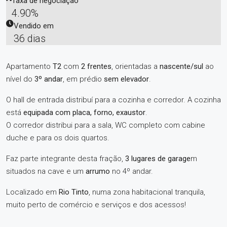
Taxa de negociação
4.90%
Vendido em
36 dias
Apartamento
T2
com
2 frentes
, orientadas a
nascente/sul
ao
nível do
3º andar
, em prédio
sem elevador
.
O hall de entrada distribuí para a cozinha e corredor. A cozinha
está
equipada com placa, forno, exaustor
.
O corredor distribui para a sala, WC completo com cabine
duche e para os dois quartos.
Faz parte integrante desta fração,
3 lugares de garage
m
situados na cave e um
arrumo
no 4º andar.
Localizado em
Rio Tinto
, numa zona habitacional tranquila,
muito perto de comércio e serviços e dos acessos!