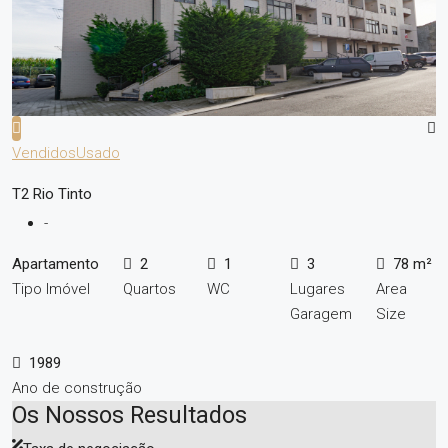
Vendidos
Usado
T2 Rio Tinto
-
Apartamento
2
1
3
78 m²
Tipo Imóvel
Quartos
WC
Lugares
Area
Garagem
Size
1989
Ano de construção
Os Nossos Resultados