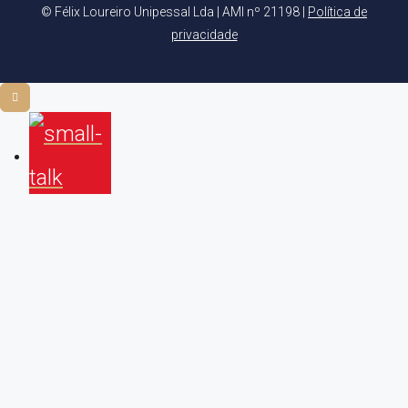
© Félix Loureiro Unipessal Lda | AMI nº 21198 |
Política de
privacidade