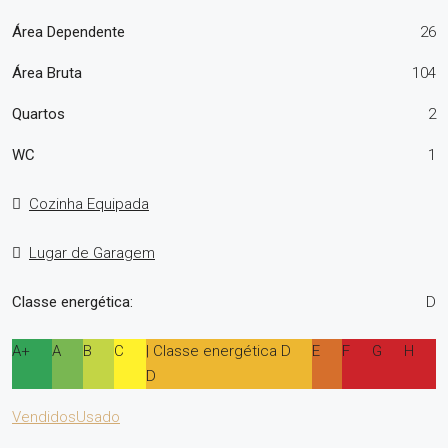
Área Dependente
26
Área Bruta
104
Quartos
2
WC
1
Cozinha Equipada
Lugar de Garagem
Classe energética:
D
A+
A
B
C
| Classe energética D
E
F
G
H
D
Vendidos
Usado