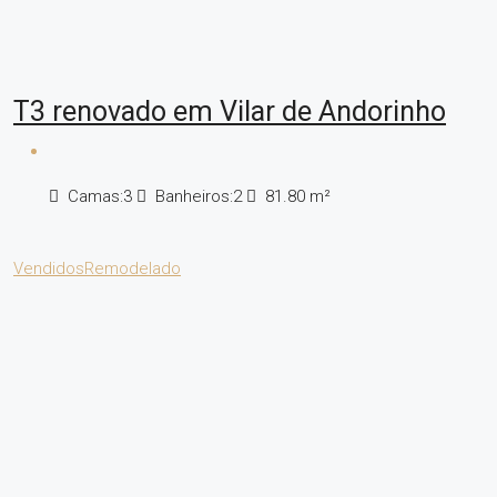
T3 renovado em Vilar de Andorinho
Camas:
3
Banheiros:
2
81.80
m²
Vendidos
Remodelado