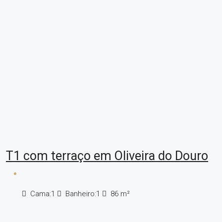
T1 com terraço em Oliveira do Douro
Cama:
1
Banheiro:
1
86
m²