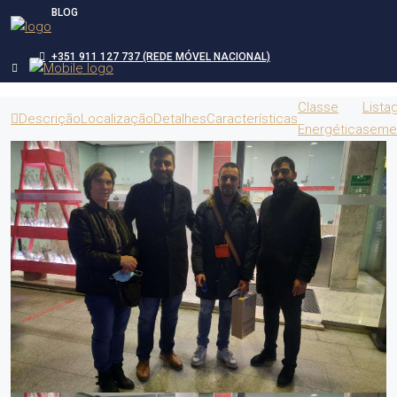
BLOG
+351 911 127 737 (REDE MÓVEL NACIONAL)
Classe
Lista
Descrição
Localização
Detalhes
Características
Energética
seme