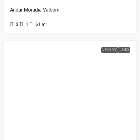
Andar Moradia Valbom
-
2
1
61
m²
VENDIDOS
USADO