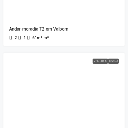
Andar-moradia T2 em Valbom
2
1
61m²
m²
VENDIDOS
USADO