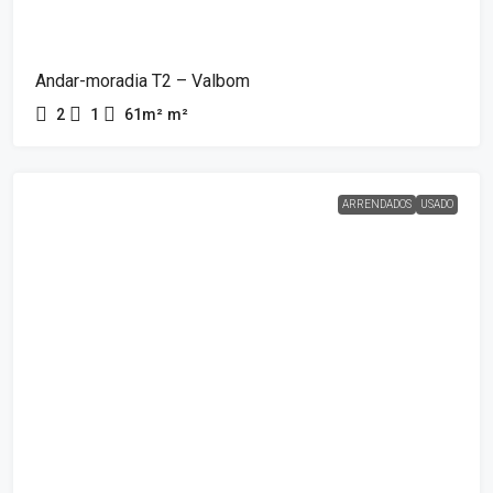
Andar-moradia T2 – Valbom
2
1
61m²
m²
ARRENDADOS
USADO