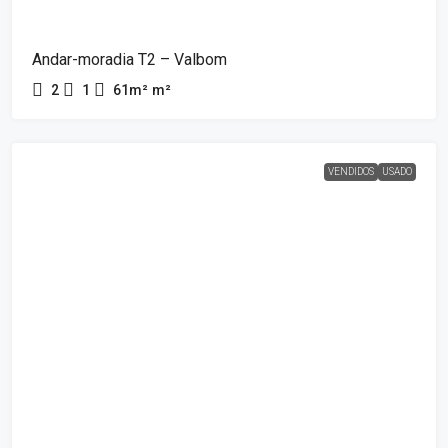
Andar-moradia T2 – Valbom
2
1
61m²
m²
VENDIDOS
USADO