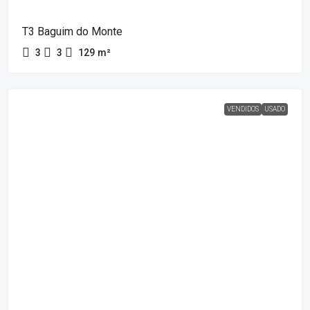
T3 Baguim do Monte
3
3
129
m²
VENDIDOS
USADO