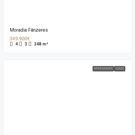
Moradia Fânzeres
349.900€
4
3
348
m²
ARRENDADOS
USADO