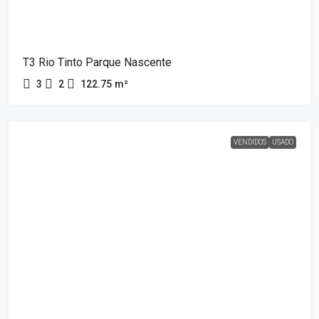
T3 Rio Tinto Parque Nascente
3
2
122.75
m²
VENDIDOS
USADO