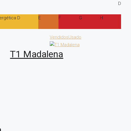
D
ergética D
E
F
G
H
Vendidos
Usado
T1 Madalena
a