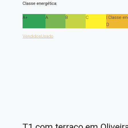
Classe energética:
A+
A
B
C
| Classe en
D
Vendidos
Usado
T1 com terraço em Oliveir