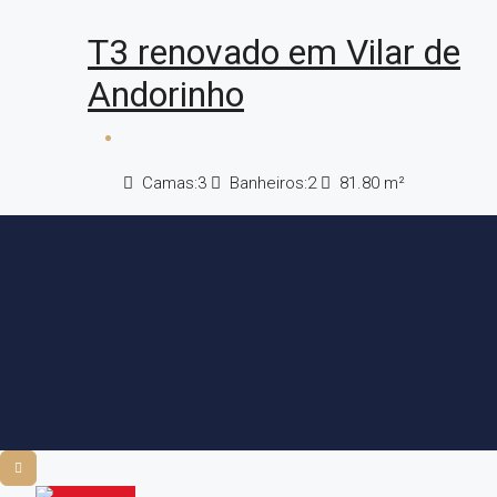
T3 renovado em Vilar de
Andorinho
Camas:
3
Banheiros:
2
81.80
m²