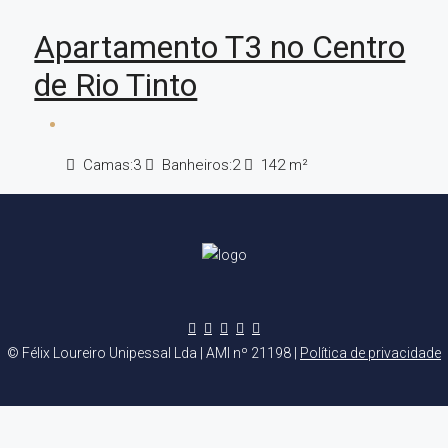
Apartamento T3 no Centro
de Rio Tinto
Camas:
3
Banheiros:
2
142
m²
© Félix Loureiro Unipessal Lda | AMI nº 21198 |
Política de privacidade