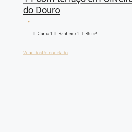
do Douro
Cama:
1
Banheiro:
1
86
m²
Vendidos
Remodelado