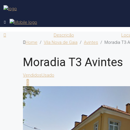
Descrição
Loc
Home
Vila Nova de Gaia
Avintes
Moradia T3 A
Moradia T3 Avintes
Vendidos
Usado