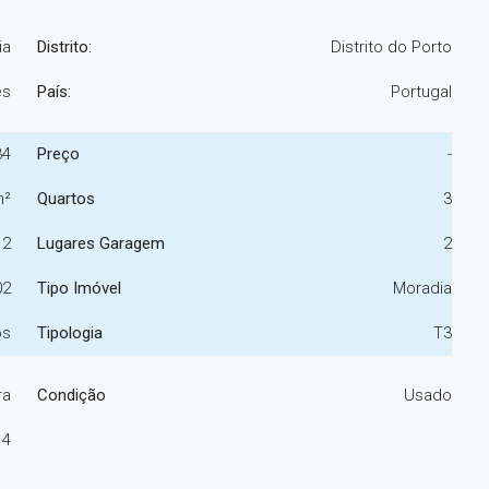
ia
Distrito:
Distrito do Porto
es
País:
Portugal
34
Preço
-
m²
Quartos
3
2
Lugares Garagem
2
02
Tipo Imóvel
Moradia
os
Tipologia
T3
ra
Condição
Usado
4