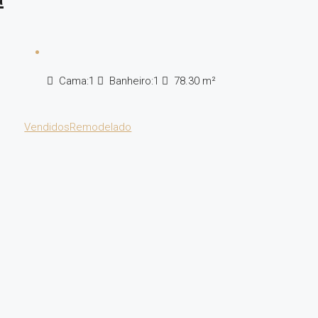
Cama:
1
Banheiro:
1
78.30
m²
Vendidos
Remodelado