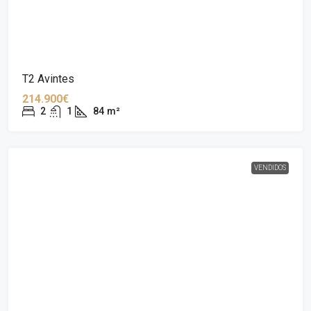
T2 Avintes
214.900€
2
1
84
m²
VENDIDOS