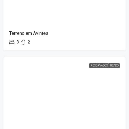
Terreno em Avintes
3
2
RESERVADOS
USADO