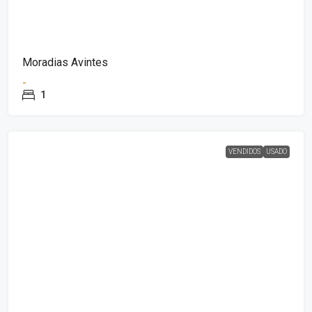
Moradias Avintes
-
1
VENDIDOS
USADO