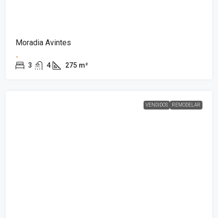
Moradia Avintes
-
3
4
275
m²
VENDIDOS
REMODELAR