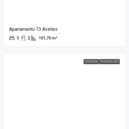
Apartamento T3 Avintes
3
2
101,70
m²
VENDIDOS
REMODELADO