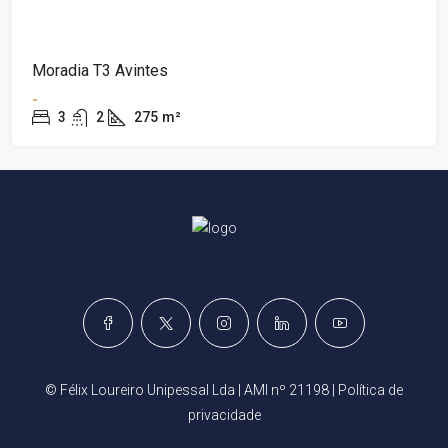
Moradia T3 Avintes
-
3
2
275
m²
© Félix Loureiro Unipessal Lda | AMI nº 21198 |
Política de
privacidade