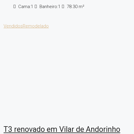
Cama:
1
Banheiro:
1
78.30
m²
Vendidos
Remodelado
T3 renovado em Vilar de Andorinho