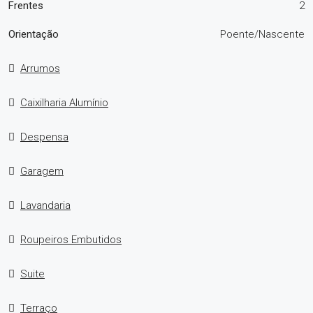
Frentes
2
Orientação
Poente/Nascente
Arrumos
Caixilharia Alumínio
Despensa
Garagem
Lavandaria
Roupeiros Embutidos
Suite
Terraço