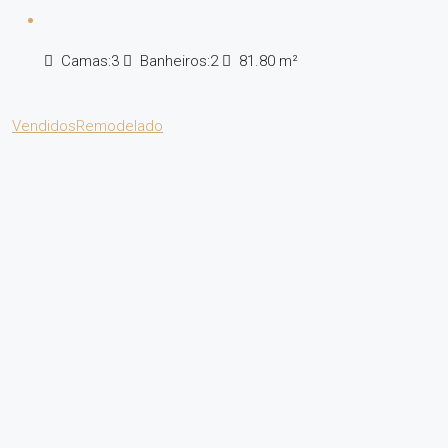
Camas:
3
Banheiros:
2
81.80
m²
Vendidos
Remodelado