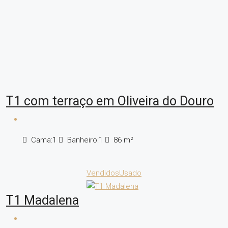
T1 com terraço em Oliveira do Douro
Cama:
1
Banheiro:
1
86
m²
Vendidos
Usado
T1 Madalena