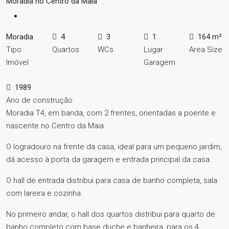
Moradia no Centro da Maia
Moradia
4
3
1
164 m²
Tipo
Quartos
WCs
Lugar
Area Size
Imóvel
Garagem
1989
Ano de construção
Moradia T4, em banda, com 2 frentes, orientadas a poente e
nascente no Centro da Maia.
O logradouro na frente da casa, ideal para um pequeno jardim,
dá acesso à porta da garagem e entrada principal da casa.
O hall de entrada distribui para casa de banho completa, sala
com lareira e cozinha.
No primeiro andar, o hall dos quartos distribui para quarto de
banho completo com base duche e banheira, para os 4