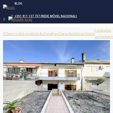
BLOG
+351 911 127 737 (REDE MÓVEL NACIONAL)
Listagens
Descrição
Localização
Detalhes
Características
Video
semelhant