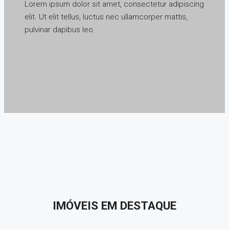
Lorem ipsum dolor sit amet, consectetur adipiscing
elit. Ut elit tellus, luctus nec ullamcorper mattis,
pulvinar dapibus leo.
IMÓVEIS EM DESTAQUE