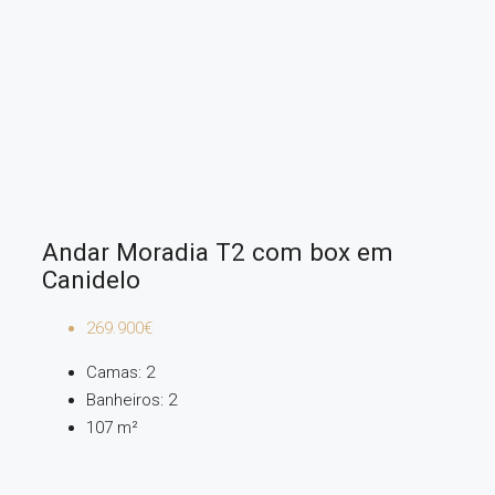
Andar Moradia T2 com box em
Canidelo
269.900€
Camas:
2
Banheiros:
2
107
m²