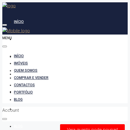
INÍCIO
MENU
IMÓVEIS
INÍCIO
QUEM SOMOS
IMÓVEIS
QUEM SOMOS
COMPRAR E VENDER
COMPRAR E VENDER
CONTACTOS
CONTACTOS
PORTFÓLIO
BLOG
PORTFÓLIO
Account
BLOG
Veja quanto pode poupar!