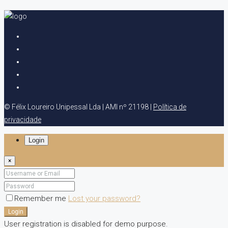
© Félix Loureiro Unipessal Lda | AMI nº 21198 |
Política de
privacidade
Login
×
Remember me
Lost your password?
Login
User registration is disabled for demo purpose.