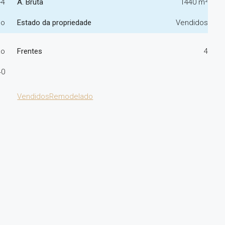
-4
A. Bruta
1440 m²
no
Estado da propriedade
Vendidos
ão
Frentes
4
40
Vendidos
Remodelado