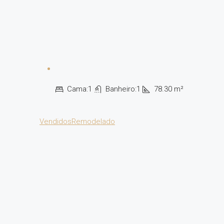
Cama:
1
Banheiro:
1
78.30
m²
Vendidos
Remodelado