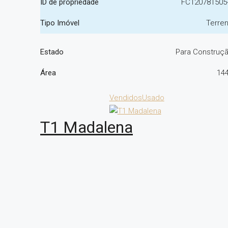
ID de propriedade
FC120781505
Tipo Imóvel
Terre
Estado
Para Construç
Área
14
Vendidos
Usado
T1 Madalena