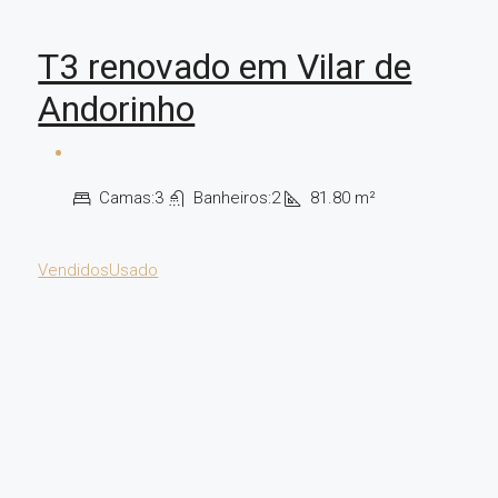
T3 renovado em Vilar de
Andorinho
Camas:
3
Banheiros:
2
81.80
m²
Vendidos
Usado