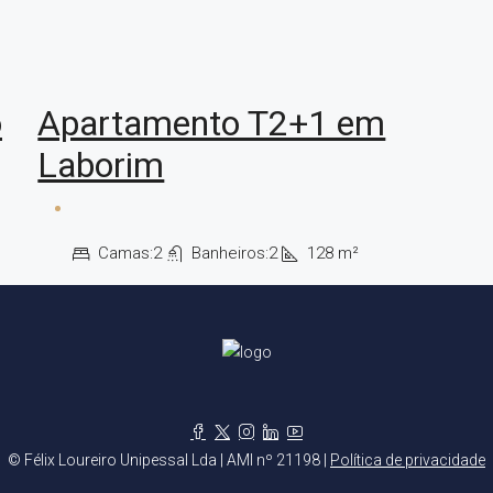
o
Apartamento T2+1 em
Laborim
Camas:
2
Banheiros:
2
128
m²
© Félix Loureiro Unipessal Lda | AMI nº 21198 |
Política de privacidade