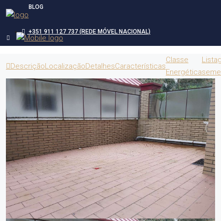
BLOG
+351 911 127 737 (REDE MÓVEL NACIONAL)
Classe
Lista
Descrição
Localização
Detalhes
Características
Energética
seme