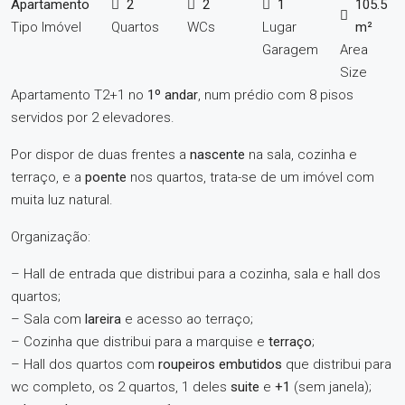
Apartamento
2
2
1
105.5
Tipo Imóvel
Quartos
WCs
Lugar
m²
Garagem
Area
Size
Apartamento T2+1 no
1º andar
, num prédio com 8 pisos
servidos por 2 elevadores.
Por dispor de duas frentes a
nascente
na sala, cozinha e
terraço, e a
poente
nos quartos, trata-se de um imóvel com
muita luz natural.
Organização:
– Hall de entrada que distribui para a cozinha, sala e hall dos
quartos;
– Sala com
lareira
e acesso ao terraço;
– Cozinha que distribui para a marquise e
terraço
;
– Hall dos quartos com
roupeiros embutidos
que distribui para
wc completo, os 2 quartos, 1 deles
suite
e
+1
(sem janela);