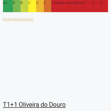
A+
A
B
C
D
E
| Classe energética F
G
H
F
Arrendados
Usado
T1+1 Oliveira do Douro