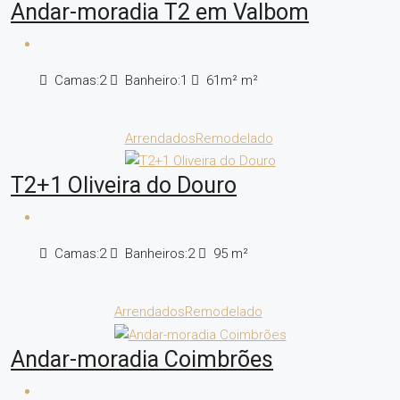
Andar-moradia T2 em Valbom
Camas:
2
Banheiro:
1
61m²
m²
Arrendados
Remodelado
T2+1 Oliveira do Douro
Camas:
2
Banheiros:
2
95
m²
Arrendados
Remodelado
Andar-moradia Coimbrões