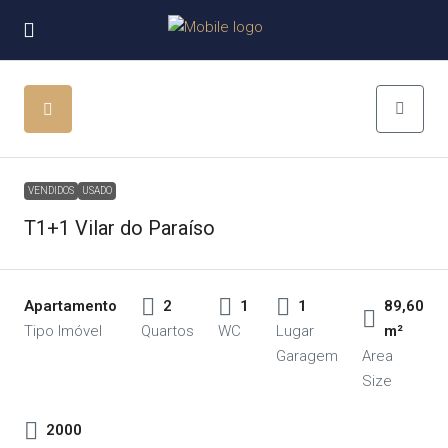
VENDIDOS
USADO
T1+1 Vilar do Paraíso
Apartamento
2
1
1
89,60
Tipo Imóvel
Quartos
WC
Lugar
m²
Garagem
Area
Size
2000