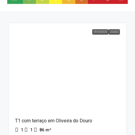
VENDIDOS
USADO
T1 com terraço em Oliveira do Douro
1
1
86
m²