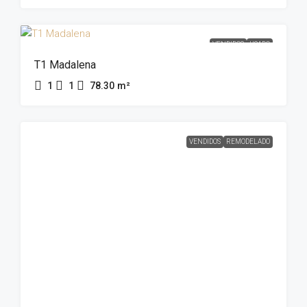
VENDIDOS
USADO
T1 Madalena
1
1
78.30
m²
VENDIDOS
REMODELADO