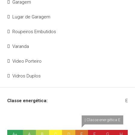
Garagem
Lugar de Garagem
Roupeiros Embutidos
Varanda
Video Porteiro
Vidros Duplos
Classe energética:
E
| Classe energética E
A+
A
B
C
D
E
F
G
H