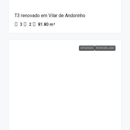
T3 renovado em Vilar de Andorinho
3
2
81.80
m²
VENDIDOS
REMODELADO