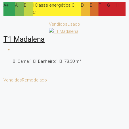
A+
A
B
| Classe energética C
D
E
F
G
H
C
Vendidos
Usado
T1 Madalena
Cama:
1
Banheiro:
1
78.30
m²
Vendidos
Remodelado