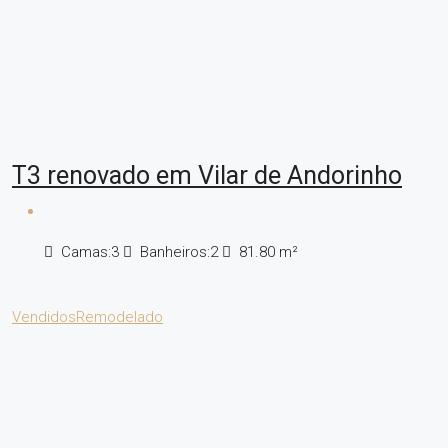
T3 renovado em Vilar de Andorinho
Camas:
3
Banheiros:
2
81.80
m²
Vendidos
Remodelado