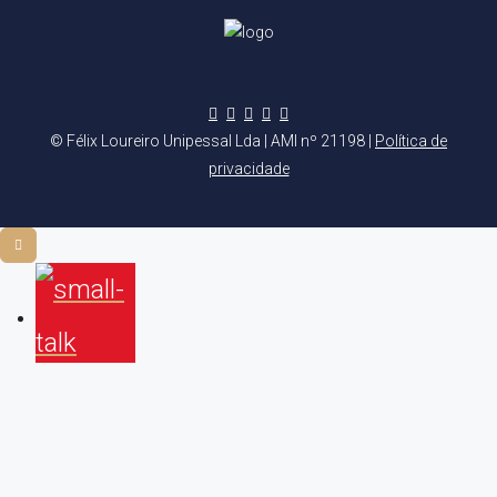
© Félix Loureiro Unipessal Lda | AMI nº 21198 |
Política de
privacidade