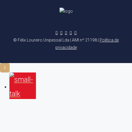
© Félix Loureiro Unipessal Lda | AMI nº 21198 |
Política de
privacidade