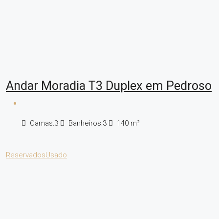
Andar Moradia T3 Duplex em Pedroso
Camas:
3
Banheiros:
3
140
m²
Reservados
Usado