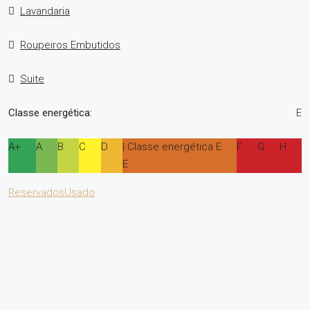
Lavandaria
Roupeiros Embutidos
Suite
Classe energética:
E
A+
A
B
C
D
| Classe energética E
F
G
H
E
Reservados
Usado