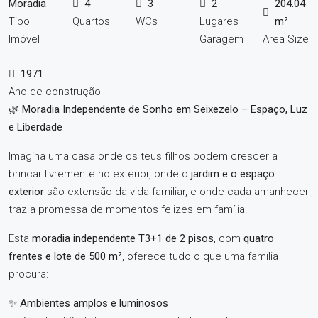
Moradia
4
3
2
204.04
Tipo
Quartos
WCs
Lugares
m²
Imóvel
Garagem
Area Size
1971
Ano de construção
🌿
Moradia Independente de Sonho em Seixezelo – Espaço, Luz
e Liberdade
Imagina uma casa onde os teus filhos podem crescer a
brincar livremente no exterior, onde o
jardim e o espaço
exterior
são extensão da vida familiar, e onde cada amanhecer
traz a promessa de momentos felizes em família.
Esta
moradia independente T3+1 de 2 pisos
, com
quatro
frentes e lote de 500 m²
, oferece tudo o que uma família
procura:
✨
Ambientes amplos e luminosos