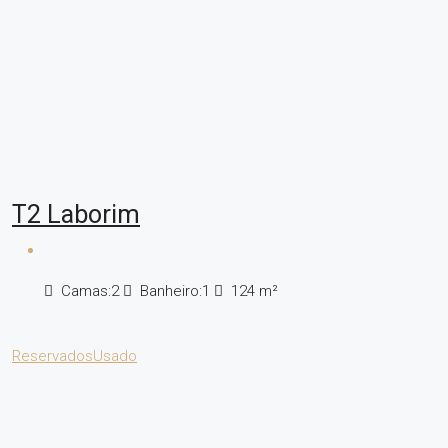
T2 Laborim
Camas:
2
Banheiro:
1
124
m²
Reservados
Usado