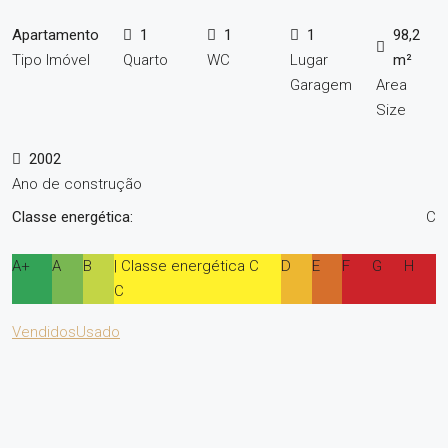
Apartamento
1
1
1
98,2
Tipo Imóvel
Quarto
WC
Lugar
m²
Garagem
Area
Size
2002
Ano de construção
Classe energética:
C
A+
A
B
| Classe energética C
D
E
F
G
H
C
Vendidos
Usado