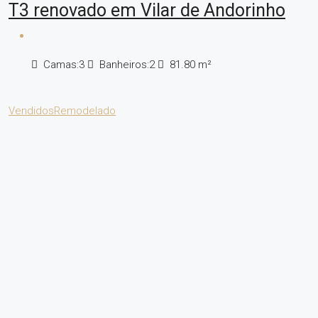
T3 renovado em Vilar de Andorinho
Camas:
3
Banheiros:
2
81.80
m²
Vendidos
Remodelado