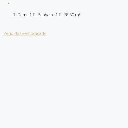
Cama:
1
Banheiro:
1
78.30
m²
Vendidos
Remodelado