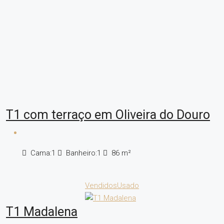
T1 com terraço em Oliveira do Douro
Cama:
1
Banheiro:
1
86
m²
Vendidos
Usado
T1 Madalena