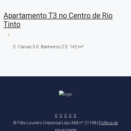
Apartamento T3 no Centro de Rio
Tinto
Camas:
3
Banheiros:
2
142
m²
© Félix Loureiro Unipessal Lda | AMI nº 21198 |
Política de
privacidade