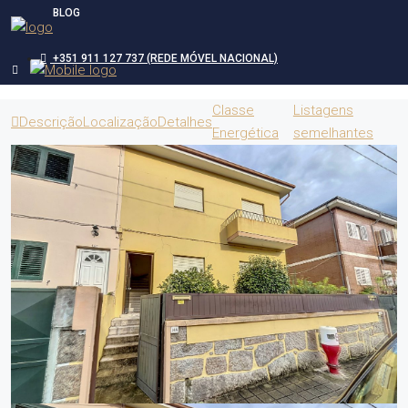
BLOG
+351 911 127 737 (REDE MÓVEL NACIONAL)
Classe
Listagens
Descrição
Localização
Detalhes
Energética
semelhantes