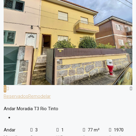
Reservados
Remodelar
Andar Moradia T3 Rio Tinto
Andar
3
1
77 m²
1970