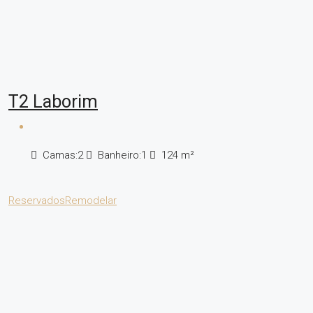
T2 Laborim
Camas:
2
Banheiro:
1
124
m²
Reservados
Remodelar