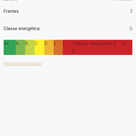
Frentes
3
Classe energética:
G
A+
A
B
C
D
E
F
| Classe energética G
H
G
Reservados
Usado