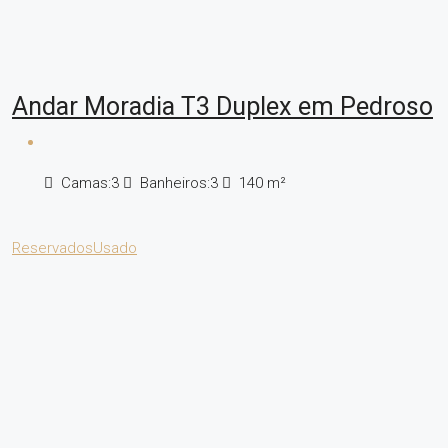
Andar Moradia T3 Duplex em Pedroso
Camas:
3
Banheiros:
3
140
m²
Reservados
Usado