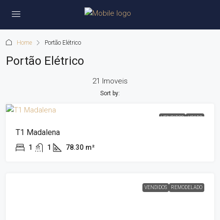
Home
Portão Elétrico
Portão Elétrico
21 Imoveis
Sort by:
VENDIDOS
USADO
T1 Madalena
1
1
78.30
m²
VENDIDOS
REMODELADO