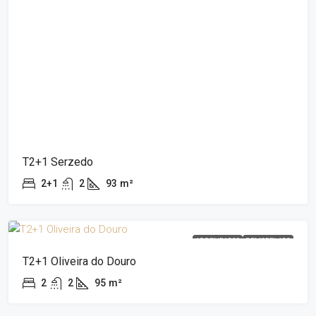
T2+1 Serzedo
2+1
2
93
m²
ARRENDADOS
REMODELADO
T2+1 Oliveira do Douro
2
2
95
m²