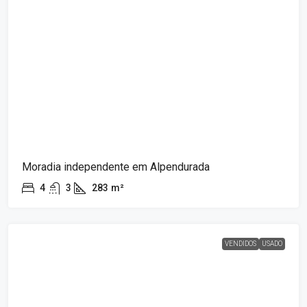
Moradia independente em Alpendurada
4
3
283
m²
VENDIDOS
USADO