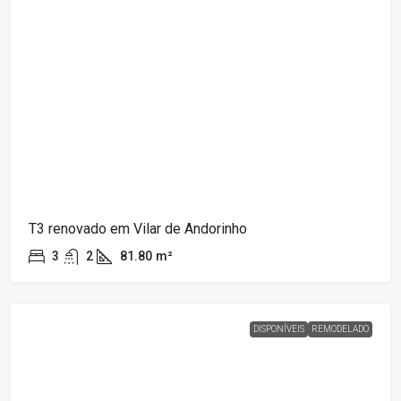
T3 renovado em Vilar de Andorinho
3
2
81.80
m²
DISPONÍVEIS
REMODELADO