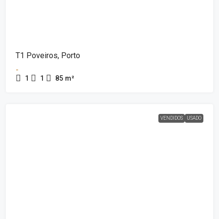
T1 Poveiros, Porto
-
1
1
85
m²
VENDIDOS
USADO