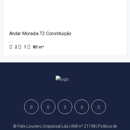
Andar Moradia T2 Constituição
-
2
1
80
m²
© Félix Loureiro Unipessal Lda | AMI nº 21198 |
Política de