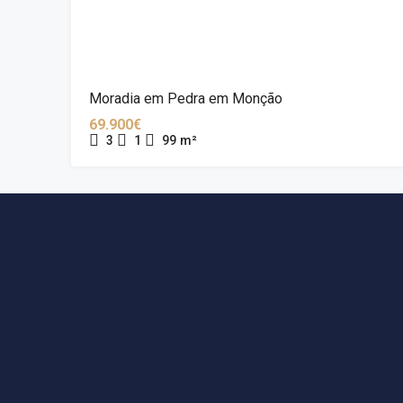
Moradia em Pedra em Monção
69.900€
3
1
99
m²