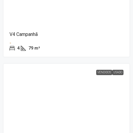
V4 Campanhã
-
4
79
m²
VENDIDOS
USADO