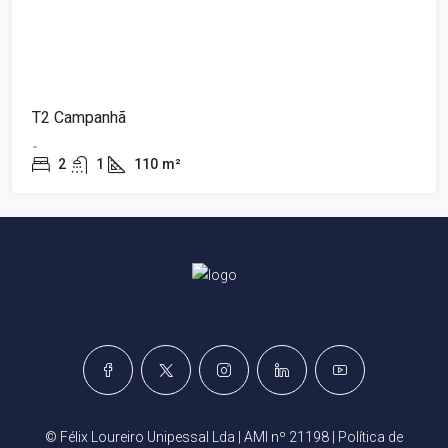
T2 Campanhã
-
2
1
110
m²
© Félix Loureiro Unipessal Lda | AMI nº 21198 |
Política de