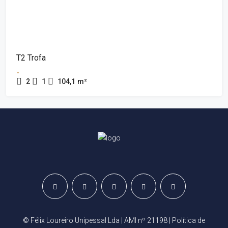
T2 Trofa
-
2
1
104,1
m²
© Félix Loureiro Unipessal Lda | AMI nº 21198 |
Política de