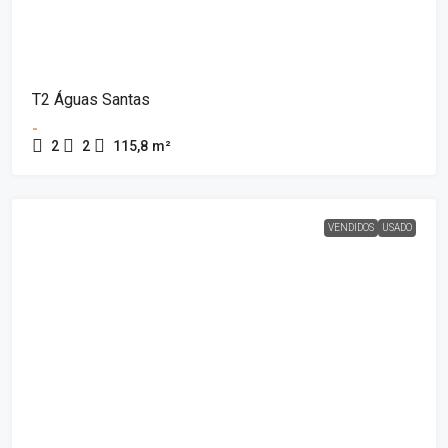
T2 Águas Santas
-
2
2
115,8
m²
VENDIDOS
USADO