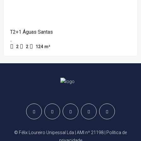
T2+1 Águas Santas
-
2
2
124
m²
© Félix Loureiro Unipessal Lda | AMI nº 21198 |
Política de
privacidade