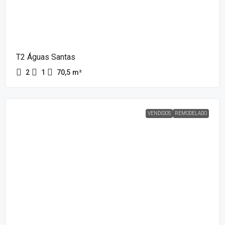
T2 Águas Santas
2
1
70,5
m²
VENDIDOS
REMODELADO