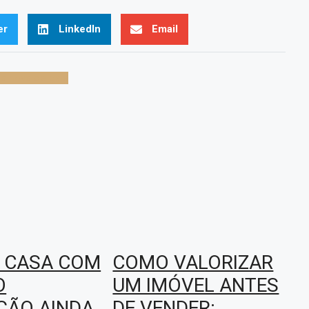
er
LinkedIn
Email
ila nova de gaia
 CASA COM
COMO VALORIZAR
O
UM IMÓVEL ANTES
ÇÃO AINDA
DE VENDER: