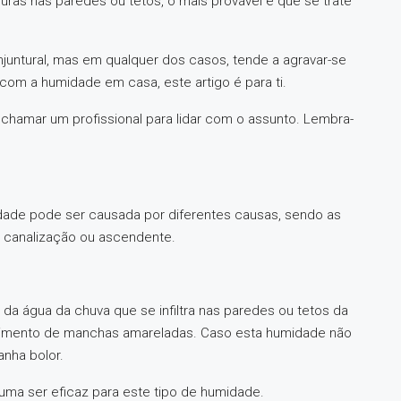
ras nas paredes ou tetos, o mais provável é que se trate
juntural, mas em qualquer dos casos, tende a agravar-se
om a humidade em casa, este artigo é para ti.
 chamar um profissional para lidar com o assunto. Lembra-
de pode ser causada por diferentes causas, sendo as
, canalização ou ascendente.
 da água da chuva que se infiltra nas paredes ou tetos da
cimento de manchas amareladas. Caso esta humidade não
nha bolor.
ma ser eficaz para este tipo de humidade.