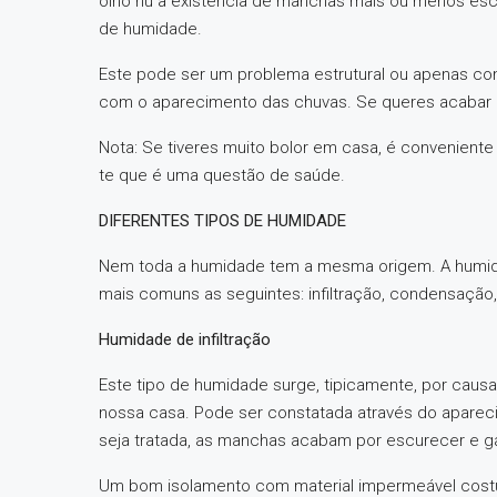
olho nu a existência de manchas mais ou menos escu
de humidade.
Este pode ser um problema estrutural ou apenas con
com o aparecimento das chuvas. Se queres acabar c
Nota: Se tiveres muito bolor em casa, é conveniente
te que é uma questão de saúde.
DIFERENTES TIPOS DE HUMIDADE
Nem toda a humidade tem a mesma origem. A humida
mais comuns as seguintes: infiltração, condensação
Humidade de infiltração
Este tipo de humidade surge, tipicamente, por causa
nossa casa. Pode ser constatada através do apare
seja tratada, as manchas acabam por escurecer e ga
Um bom isolamento com material impermeável costu