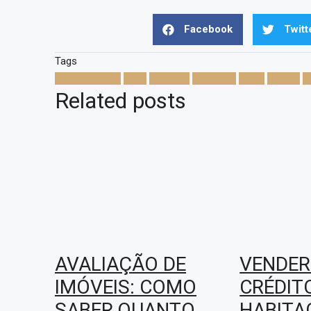
Facebook
Twitt
Tags
apartamentos
casa
comprar
moradias
porto
vender
v
Related posts
AVALIAÇÃO DE
VENDER
IMÓVEIS: COMO
CRÉDIT
SABER QUANTO
HABITA